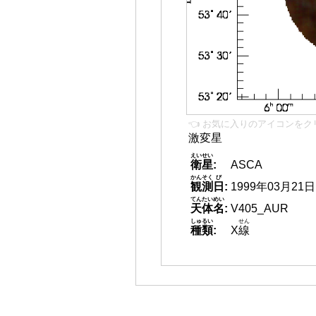
👈 お気に入りのアイコンをク
激変星
えいせい
衛星
:
ASCA
かんそく
び
観測
日
:
1999年03月21日
てんたいめい
天体名
:
V405_AUR
しゅるい
せん
種類
:
X
線