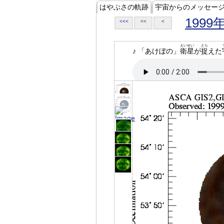
はやぶさの軌跡
宇宙からのメッセー
1999
<<<
<<
<
えいせい
とら
♪ 「あけぼの」
衛星
が
捉
えた