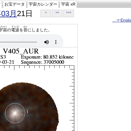
ジ
お宝データ
宇宙カレンダー
宇宙 xR
年03月
21日
>
>>
>>>
…☞Engli
うちゅう
でんぱ
おと
宇宙
の
電波
を
音
にしました。