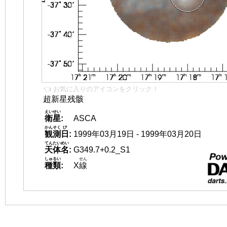
👈 お気に入りのアイコンをクリック！
超新星残骸
えいせい
衛星
:
ASCA
かんそく
び
観測
日
:
1999年03月19日 - 1999年03月20日
てんたいめい
天体名
:
G349.7+0.2_S1
しゅるい
せん
種類
:
X
線