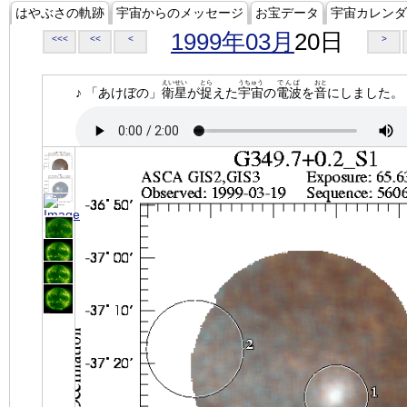
はやぶさの軌跡
宇宙からのメッセージ
お宝データ
宇宙カレンダ
1999年03月
20日
<<<
<<
<
>
えいせい
とら
うちゅう
でんぱ
おと
♪ 「あけぼの」
衛星
が
捉
えた
宇宙
の
電波
を
音
にしました。