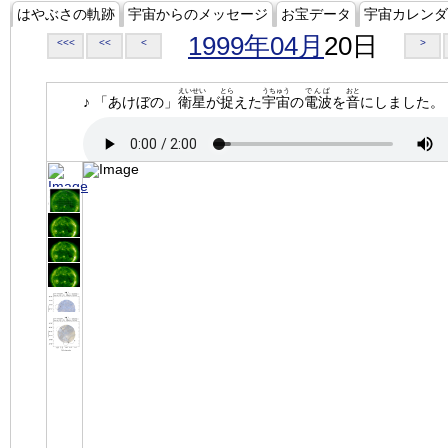
はやぶさの軌跡
宇宙からのメッセージ
お宝データ
宇宙カレンダ
1999年04月
20日
<<<
<<
<
>
えいせい
とら
うちゅう
でんぱ
おと
♪ 「あけぼの」
衛星
が
捉
えた
宇宙
の
電波
を
音
にしました。