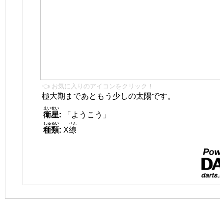
👈 お気に入りのアイコンをクリック！
極大期まであともう少しの太陽です。
えいせい
衛星
:
「ようこう」
しゅるい
せん
種類
:
X
線