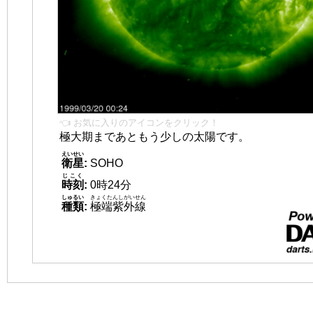
👈 お気に入りのアイコンをクリック！
極大期まであともう少しの太陽です。
えいせい
衛星
:
SOHO
じこく
時刻
:
0時24分
しゅるい
きょくたんしがいせん
種類
:
極端紫外線