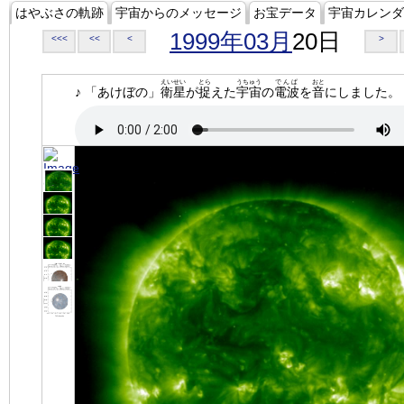
はやぶさの軌跡
宇宙からのメッセージ
お宝データ
宇宙カレンダ
1999年03月
20日
<<<
<<
<
>
えいせい
とら
うちゅう
でんぱ
おと
♪ 「あけぼの」
衛星
が
捉
えた
宇宙
の
電波
を
音
にしました。