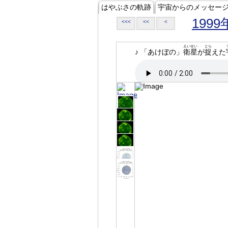
はやぶさの軌跡
宇宙からのメッセー
1999
<<<
<<
<
えいせい
とら
♪ 「あけぼの」
衛星
が
捉
えた