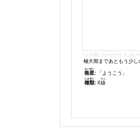
👈 お気に入りのアイコンをク
極大期まであともう少し
えいせい
衛星
:
「ようこう」
しゅるい
せん
種類
:
X
線