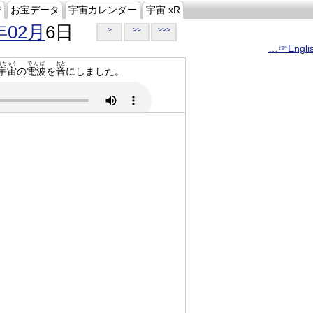
ジ
お宝データ
宇宙カレンダー
宇宙 xR
年02月
6日
>
>>
>>>
…☞Engli
うちゅう
でんぱ
おと
宇宙
の
電波
を
音
にしました。