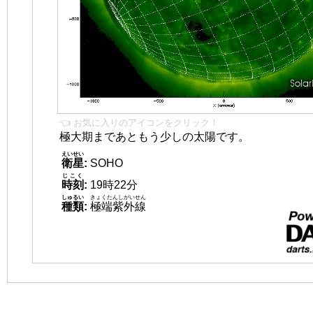
👈 お気に入りのアイコンをクリック！
極大期まであともう少しの太陽です。
えいせい
衛星
:
SOHO
じこく
時刻
:
19時22分
しゅるい
きょくたんしがいせん
種類
:
極端紫外線