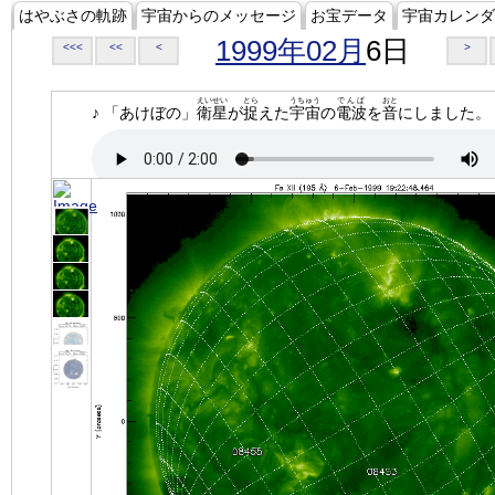
はやぶさの軌跡
宇宙からのメッセージ
お宝データ
宇宙カレンダ
1999年02月
6日
<<<
<<
<
>
えいせい
とら
うちゅう
でんぱ
おと
♪ 「あけぼの」
衛星
が
捉
えた
宇宙
の
電波
を
音
にしました。