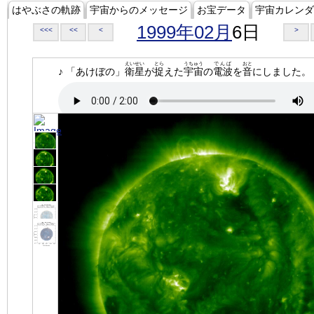
はやぶさの軌跡
宇宙からのメッセージ
お宝データ
宇宙カレンダ
1999年02月
6日
<<<
<<
<
>
えいせい
とら
うちゅう
でんぱ
おと
♪ 「あけぼの」
衛星
が
捉
えた
宇宙
の
電波
を
音
にしました。