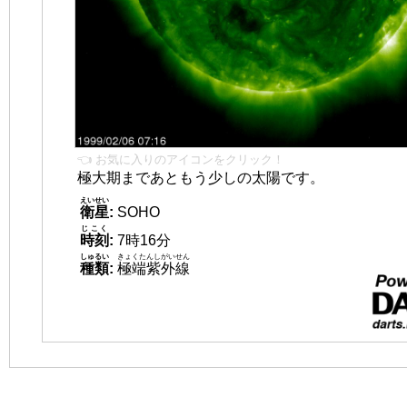
👈 お気に入りのアイコンをクリック！
極大期まであともう少しの太陽です。
えいせい
衛星
:
SOHO
じこく
時刻
:
7時16分
しゅるい
きょくたんしがいせん
種類
:
極端紫外線