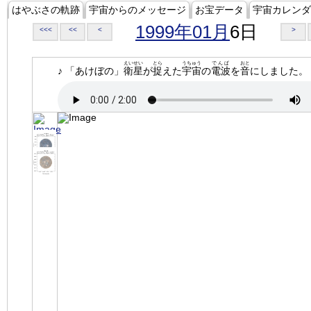
はやぶさの軌跡
宇宙からのメッセージ
お宝データ
宇宙カレンダ
1999年01月
6日
<<<
<<
<
>
えいせい
とら
うちゅう
でんぱ
おと
♪ 「あけぼの」
衛星
が
捉
えた
宇宙
の
電波
を
音
にしました。