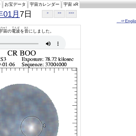
ジ
お宝データ
宇宙カレンダー
宇宙 xR
年01月
7日
>
>>
>>>
…☞Engli
うちゅう
でんぱ
おと
宇宙
の
電波
を
音
にしました。