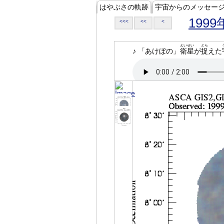
はやぶさの軌跡
宇宙からのメッセー
1999
<<<
<<
<
えいせい
とら
♪ 「あけぼの」
衛星
が
捉
えた