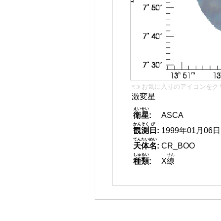
👈 お気に入りのアイコンをク
激変星
えいせい
衛星
:
ASCA
かんそく
び
観測
日
:
1999年01月06日
てんたいめい
天体名
:
CR_BOO
しゅるい
せん
種類
:
X
線