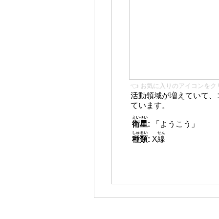
👈 お気に入りのアイコンをク
活動領域が増えていて、
ています。
えいせい
衛星
:
「ようこう」
しゅるい
せん
種類
:
X
線