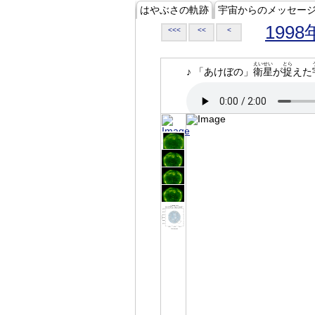
はやぶさの軌跡
宇宙からのメッセー
1998
<<<
<<
<
えいせい
とら
♪ 「あけぼの」
衛星
が
捉
えた