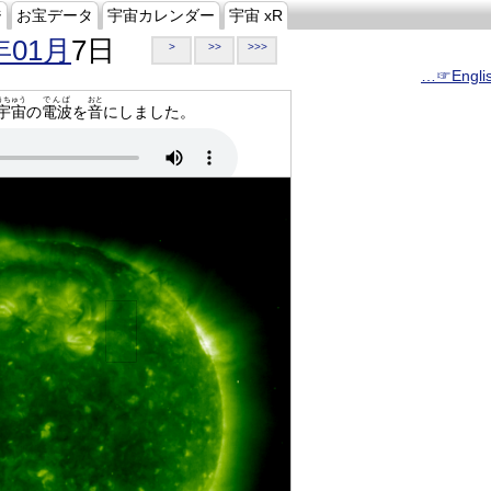
ジ
お宝データ
宇宙カレンダー
宇宙 xR
年01月
7日
>
>>
>>>
…☞Engli
うちゅう
でんぱ
おと
宇宙
の
電波
を
音
にしました。