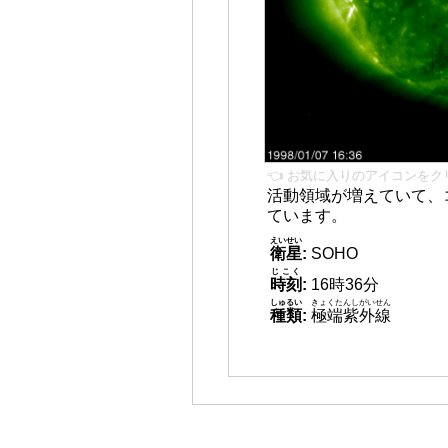
👈 お気に入りのアイコンをク
活動領域が増えていて、
ています。
えいせい
衛星
:
SOHO
じこく
時刻
:
16時36分
しゅるい
きょくたんしがいせん
種類
:
極端紫外線