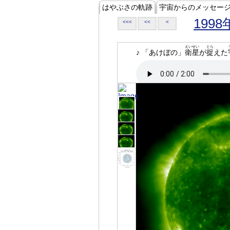
はやぶさの軌跡
宇宙からのメッセー
1998
<<<
<<
<
えいせい
とら
♪ 「あけぼの」
衛星
が
捉
えた