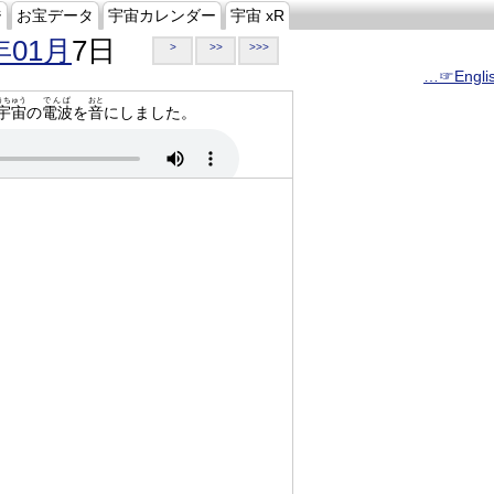
ジ
お宝データ
宇宙カレンダー
宇宙 xR
年01月
7日
>
>>
>>>
…☞Engli
うちゅう
でんぱ
おと
宇宙
の
電波
を
音
にしました。