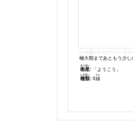
👈 お気に入りのアイコンをク
極大期まであともう少し
えいせい
衛星
:
「ようこう」
しゅるい
せん
種類
:
X
線