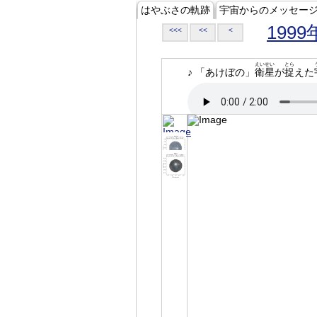
はやぶさの軌跡
宇宙からのメッセー
1999
<<<
<<
<
えいせい
とら
♪ 「あけぼの」
衛星
が
捉
えた