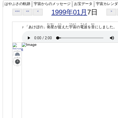
はやぶさの軌跡
宇宙からのメッセージ
お宝データ
宇宙カレンダ
1999年01月
7日
<<<
<<
<
>
えいせい
とら
うちゅう
でんぱ
おと
♪ 「あけぼの」
衛星
が
捉
えた
宇宙
の
電波
を
音
にしました。