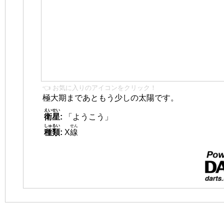
👈 お気に入りのアイコンをクリック！
極大期まであともう少しの太陽です。
えいせい
衛星
:
「ようこう」
しゅるい
せん
種類
:
X
線