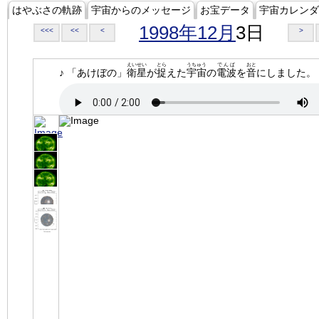
はやぶさの軌跡
宇宙からのメッセージ
お宝データ
宇宙カレンダ
1998年12月
3日
<<<
<<
<
>
えいせい
とら
うちゅう
でんぱ
おと
♪ 「あけぼの」
衛星
が
捉
えた
宇宙
の
電波
を
音
にしました。