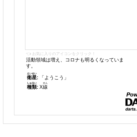
👈 お気に入りのアイコンをクリック！
活動領域は増え、コロナも明るくなっていま
す。
えいせい
衛星
:
「ようこう」
しゅるい
せん
種類
:
X
線