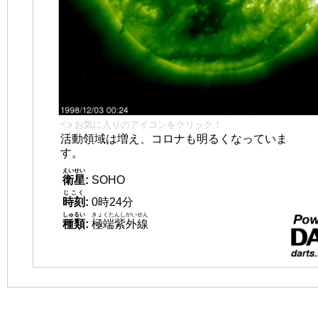
👈 お気に入りのアイコンをクリック！
活動領域は増え、コロナも明るくなっていま
す。
えいせい
衛星
:
SOHO
じこく
時刻
:
0時24分
しゅるい
きょくたんしがいせん
種類
:
極端紫外線