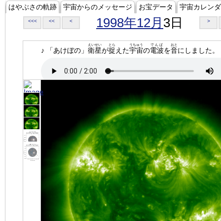
はやぶさの軌跡
宇宙からのメッセージ
お宝データ
宇宙カレンダ
1998年12月
3日
<<<
<<
<
>
えいせい
とら
うちゅう
でんぱ
おと
♪ 「あけぼの」
衛星
が
捉
えた
宇宙
の
電波
を
音
にしました。