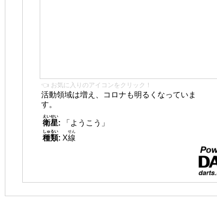
👈 お気に入りのアイコンをクリック！
活動領域は増え、コロナも明るくなっていま
す。
えいせい
衛星
:
「ようこう」
しゅるい
せん
種類
:
X
線