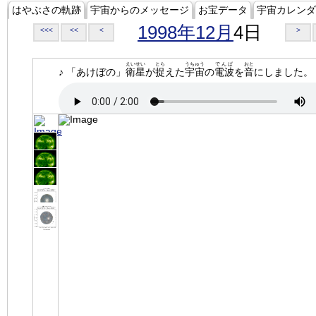
はやぶさの軌跡
宇宙からのメッセージ
お宝データ
宇宙カレンダ
1998年12月
4日
<<<
<<
<
>
えいせい
とら
うちゅう
でんぱ
おと
♪ 「あけぼの」
衛星
が
捉
えた
宇宙
の
電波
を
音
にしました。