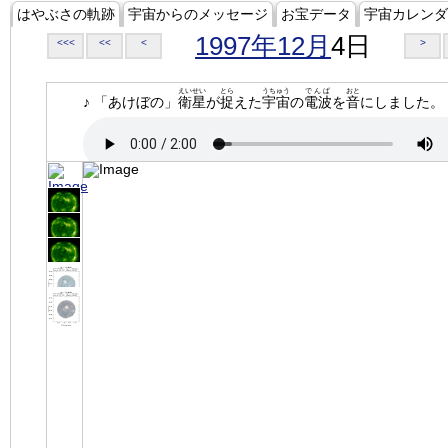
はやぶさの軌跡
宇宙からのメッセージ
お宝データ
宇宙カレンダ
1997年12月
4日
<<<
<<
<
>
えいせい
とら
うちゅう
でんぱ
おと
♪ 「あけぼの」
衛星
が
捉
えた
宇宙
の
電波
を
音
にしました。