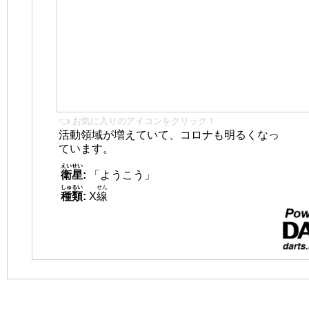
👈 お気に入りのアイコンをクリック！
活動領域が増えていて、コロナも明るくなっ
ています。
えいせい
衛星
:
「ようこう」
しゅるい
せん
種類
:
X
線