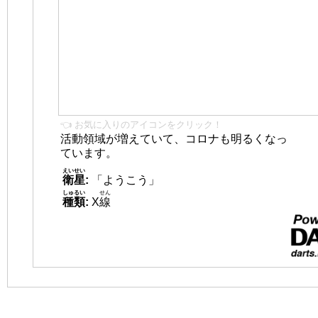
👈 お気に入りのアイコンをクリック！
活動領域が増えていて、コロナも明るくなっ
ています。
えいせい
衛星
:
「ようこう」
しゅるい
せん
種類
:
X
線