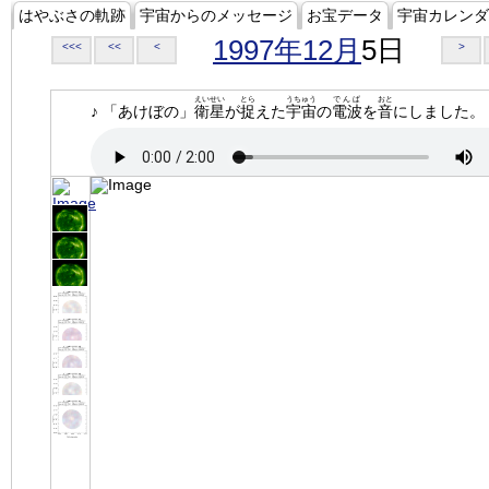
はやぶさの軌跡
宇宙からのメッセージ
お宝データ
宇宙カレンダ
1997年12月
5日
<<<
<<
<
>
えいせい
とら
うちゅう
でんぱ
おと
♪ 「あけぼの」
衛星
が
捉
えた
宇宙
の
電波
を
音
にしました。