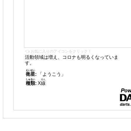
👈 お気に入りのアイコンをクリック！
活動領域は増え、コロナも明るくなっていま
す。
えいせい
衛星
:
「ようこう」
しゅるい
せん
種類
:
X
線