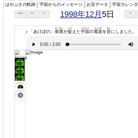
はやぶさの軌跡
宇宙からのメッセージ
お宝データ
宇宙カレンダ
1998年12月
5日
<<<
<<
<
>
えいせい
とら
うちゅう
でんぱ
おと
♪ 「あけぼの」
衛星
が
捉
えた
宇宙
の
電波
を
音
にしました。