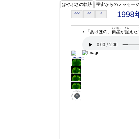
はやぶさの軌跡
宇宙からのメッセー
1998
<<<
<<
<
えいせい
とら
♪ 「あけぼの」
衛星
が
捉
えた