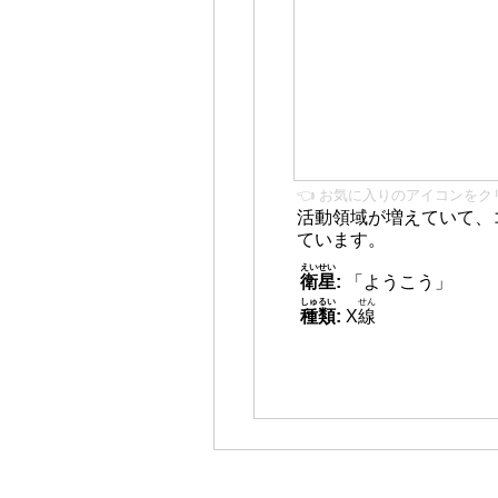
👈 お気に入りのアイコンをク
活動領域が増えていて、
ています。
えいせい
衛星
:
「ようこう」
しゅるい
せん
種類
:
X
線