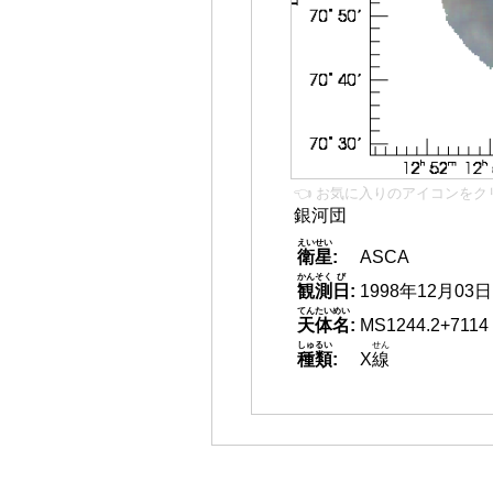
👈 お気に入りのアイコンをク
銀河団
えいせい
衛星
:
ASCA
かんそく
び
観測
日
:
1998年12月03日
てんたいめい
天体名
:
MS1244.2+7114
しゅるい
せん
種類
:
X
線