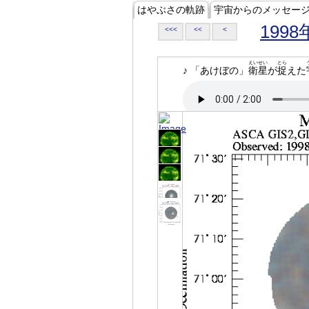
はやぶさの軌跡
宇宙からのメッセー
1998
<<<
<<
<
えいせい
とら
♪ 「あけぼの」
衛星
が
捉
えた