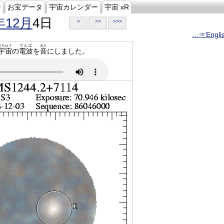
ジ
お宝データ
宇宙カレンダー
宇宙 xR
年12月
4日
>
>>
>>>
…☞Engli
うちゅう
でんぱ
おと
宇宙
の
電波
を
音
にしました。