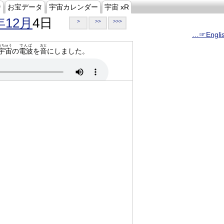
ジ
お宝データ
宇宙カレンダー
宇宙 xR
年12月
4日
>
>>
>>>
…☞Engli
うちゅう
でんぱ
おと
宇宙
の
電波
を
音
にしました。