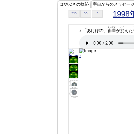
はやぶさの軌跡
宇宙からのメッセー
1998
<<<
<<
<
えいせい
とら
♪ 「あけぼの」
衛星
が
捉
えた