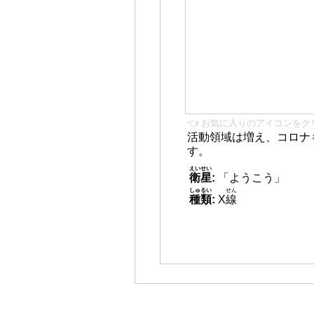
👈 お気に入りのアイコンをク
活動領域は増え、コロナ
す。
えいせい
衛星
:
「ようこう」
しゅるい
せん
種類
:
X
線