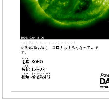
👈 お気に入りのアイコンをクリック！
活動領域は増え、コロナも明るくなっていま
す。
えいせい
衛星
:
SOHO
じこく
時刻
:
16時0分
しゅるい
きょくたんしがいせん
種類
:
極端紫外線