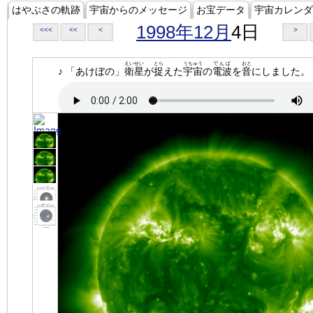
はやぶさの軌跡
宇宙からのメッセージ
お宝データ
宇宙カレンダ
1998年12月
4日
<<<
<<
<
>
えいせい
とら
うちゅう
でんぱ
おと
♪ 「あけぼの」
衛星
が
捉
えた
宇宙
の
電波
を
音
にしました。