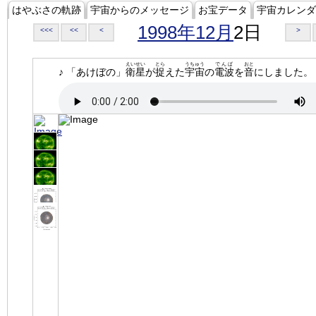
はやぶさの軌跡
宇宙からのメッセージ
お宝データ
宇宙カレンダ
1998年12月
2日
<<<
<<
<
>
えいせい
とら
うちゅう
でんぱ
おと
♪ 「あけぼの」
衛星
が
捉
えた
宇宙
の
電波
を
音
にしました。