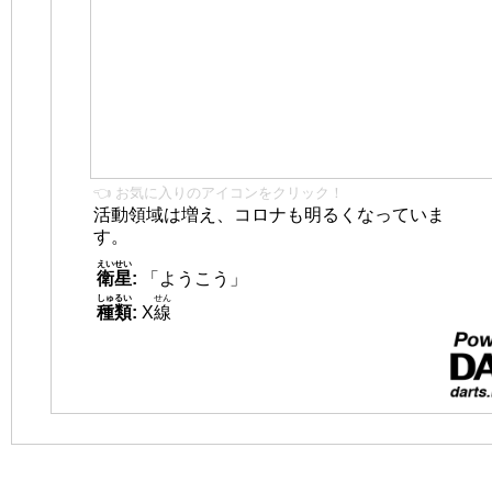
👈 お気に入りのアイコンをクリック！
活動領域は増え、コロナも明るくなっていま
す。
えいせい
衛星
:
「ようこう」
しゅるい
せん
種類
:
X
線