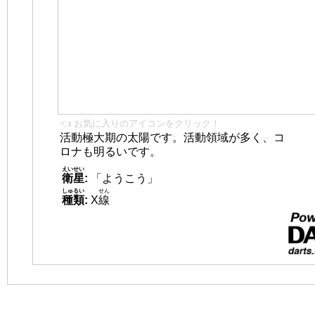
👈 お気に入りのアイコンをクリック！
活動極大期の太陽です。活動領域が多く、コ
ロナも明るいです。
えいせい
衛星
:
「ようこう」
しゅるい
せん
種類
:
X
線