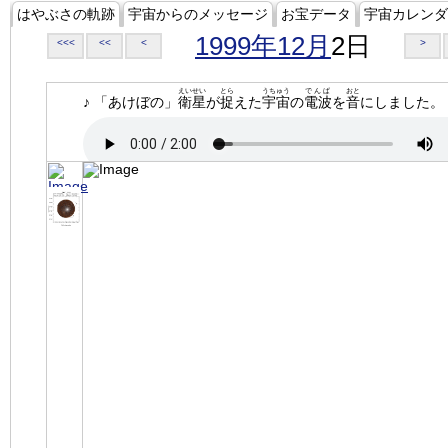
はやぶさの軌跡
宇宙からのメッセージ
お宝データ
宇宙カレンダ
1999年12月
2日
<<<
<<
<
>
えいせい
とら
うちゅう
でんぱ
おと
♪ 「あけぼの」
衛星
が
捉
えた
宇宙
の
電波
を
音
にしました。