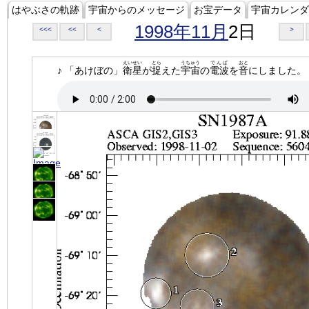
はやぶさの軌跡
宇宙からのメッセージ
お宝データ
宇宙カレンダ
1998年11月
2日
<<<
<<
<
>
えいせい
とら
うちゅう
でんぱ
おと
♪ 「あけぼの」
衛星
が
捉
えた
宇宙
の
電波
を
音
にしました。