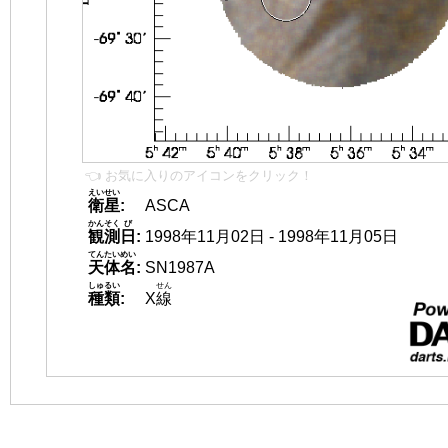
👈 お気に入りのアイコンをクリック！
えいせい
衛星
:
ASCA
かんそく
び
観測
日
:
1998年11月02日 - 1998年11月05日
てんたいめい
天体名
:
SN1987A
しゅるい
せん
種類
:
X
線