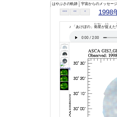
はやぶさの軌跡
宇宙からのメッセー
1998
<<<
<<
<
えいせい
とら
♪ 「あけぼの」
衛星
が
捉
えた