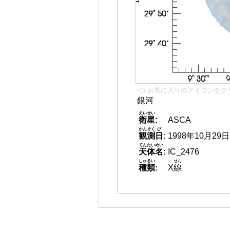
👈 お気に入りのアイコンをク
銀河
えいせい
衛星
:
ASCA
かんそく
び
観測
日
:
1998年10月29日
てんたいめい
天体名
:
IC_2476
しゅるい
せん
種類
:
X
線