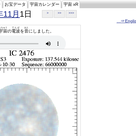
ジ
お宝データ
宇宙カレンダー
宇宙 xR
年11月
1日
>
>>
>>>
…☞Engli
うちゅう
でんぱ
おと
宇宙
の
電波
を
音
にしました。