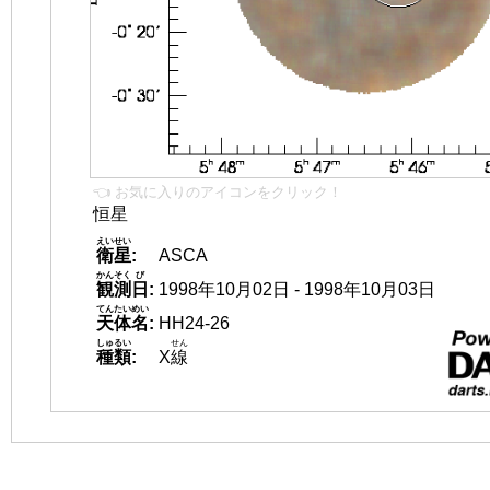
👈 お気に入りのアイコンをクリック！
恒星
えいせい
衛星
:
ASCA
かんそく
び
観測
日
:
1998年10月02日 - 1998年10月03日
てんたいめい
天体名
:
HH24-26
しゅるい
せん
種類
:
X
線