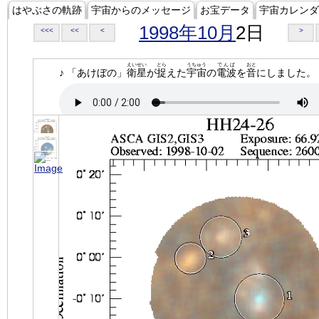
はやぶさの軌跡
宇宙からのメッセージ
お宝データ
宇宙カレンダ
1998年10月
2日
<<<
<<
<
>
えいせい
とら
うちゅう
でんぱ
おと
♪ 「あけぼの」
衛星
が
捉
えた
宇宙
の
電波
を
音
にしました。