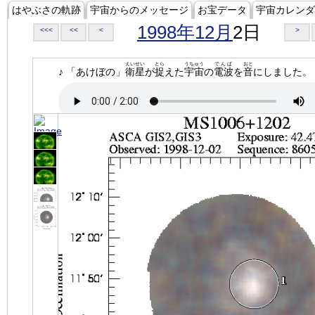
はやぶさの軌跡
宇宙からのメッセージ
お宝データ
宇宙カレンダ
1998年12月
2日
<<<
<<
<
>
えいせい
とら
うちゅう
でんぱ
おと
♪ 「あけぼの」
衛星
が
捉
えた
宇宙
の
電波
を
音
にしました。