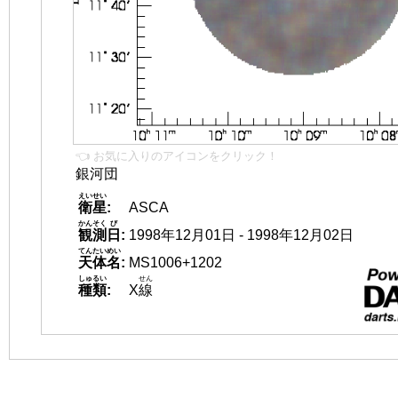
👈 お気に入りのアイコンをクリック！
銀河団
えいせい
衛星
:
ASCA
かんそく
び
観測
日
:
1998年12月01日 - 1998年12月02日
てんたいめい
天体名
:
MS1006+1202
しゅるい
せん
種類
:
X
線