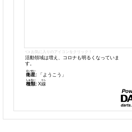
👈 お気に入りのアイコンをクリック！
活動領域は増え、コロナも明るくなっていま
す。
えいせい
衛星
:
「ようこう」
しゅるい
せん
種類
:
X
線