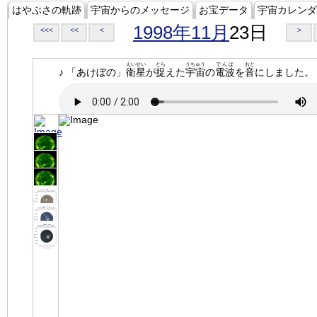
はやぶさの軌跡
宇宙からのメッセージ
お宝データ
宇宙カレンダ
1998年11月
23日
<<<
<<
<
>
えいせい
とら
うちゅう
でんぱ
おと
♪ 「あけぼの」
衛星
が
捉
えた
宇宙
の
電波
を
音
にしました。