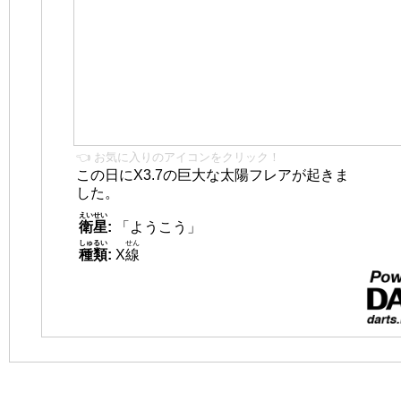
👈 お気に入りのアイコンをクリック！
この日にX3.7の巨大な太陽フレアが起きま
した。
えいせい
衛星
:
「ようこう」
しゅるい
せん
種類
:
X
線