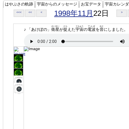
はやぶさの軌跡
宇宙からのメッセージ
お宝データ
宇宙カレンダ
1998年11月
22日
<<<
<<
<
>
えいせい
とら
うちゅう
でんぱ
おと
♪ 「あけぼの」
衛星
が
捉
えた
宇宙
の
電波
を
音
にしました。