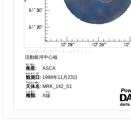
👈 お気に入りのアイコンをクリック！
活動銀河中心核
えいせい
衛星
:
ASCA
かんそく
び
観測
日
:
1998年11月23日
てんたいめい
天体名
:
MRK_142_S1
しゅるい
せん
種類
:
X
線