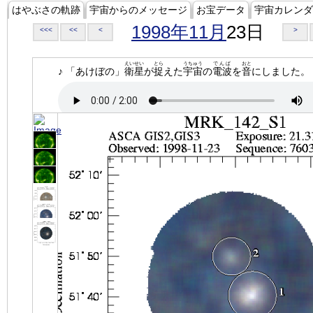
はやぶさの軌跡
宇宙からのメッセージ
お宝データ
宇宙カレンダ
1998年11月
23日
<<<
<<
<
>
えいせい
とら
うちゅう
でんぱ
おと
♪ 「あけぼの」
衛星
が
捉
えた
宇宙
の
電波
を
音
にしました。