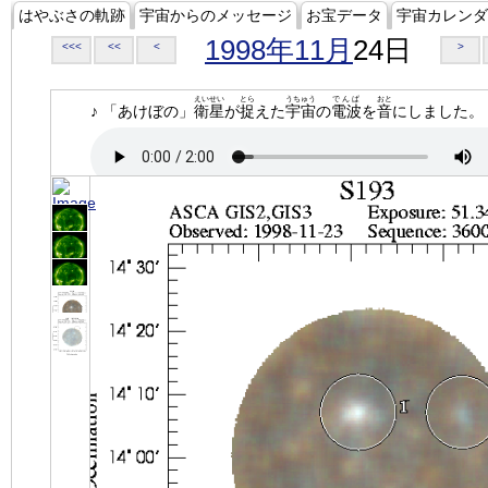
はやぶさの軌跡
宇宙からのメッセージ
お宝データ
宇宙カレンダ
1998年11月
24日
<<<
<<
<
>
えいせい
とら
うちゅう
でんぱ
おと
♪ 「あけぼの」
衛星
が
捉
えた
宇宙
の
電波
を
音
にしました。