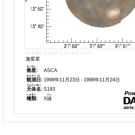
👈 お気に入りのアイコンをクリック！
激変星
えいせい
衛星
:
ASCA
かんそく
び
観測
日
:
1998年11月23日 - 1998年11月24日
てんたいめい
天体名
:
S193
しゅるい
せん
種類
:
X
線