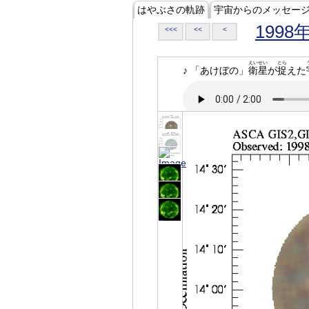
はやぶさの軌跡
宇宙からのメッセー
1998
<<<
<<
<
えいせい
とら
♪ 「あけぼの」
衛星
が
捉
えた