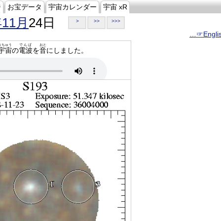
ジ
お宝データ
宇宙カレンダー
宇宙 xR
年11月
24日
>
>>
>>>
…☞Engli
うちゅう
でんぱ
おと
宇宙
の
電波
を
音
にしました。