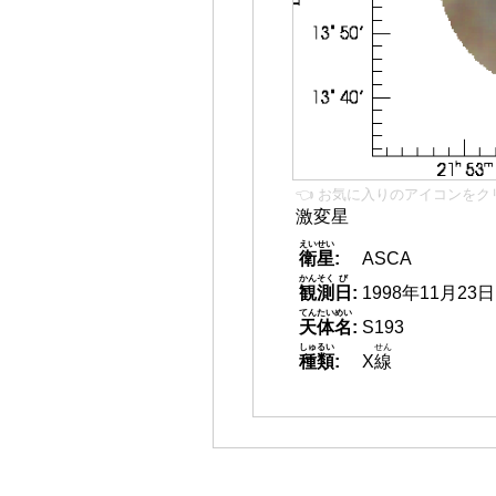
👈 お気に入りのアイコンをク
激変星
えいせい
衛星
:
ASCA
かんそく
び
観測
日
:
1998年11月23日
てんたいめい
天体名
:
S193
しゅるい
せん
種類
:
X
線