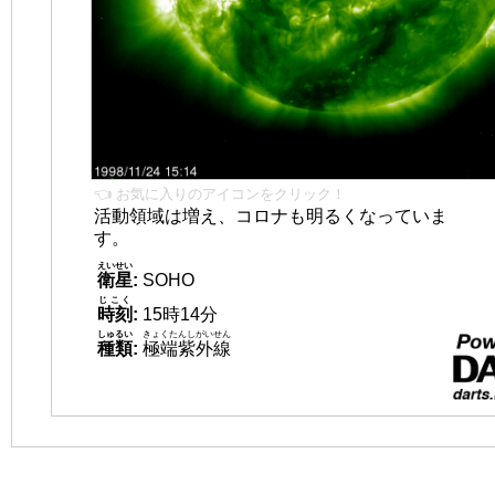
👈 お気に入りのアイコンをクリック！
活動領域は増え、コロナも明るくなっていま
す。
えいせい
衛星
:
SOHO
じこく
時刻
:
15時14分
しゅるい
きょくたんしがいせん
種類
:
極端紫外線