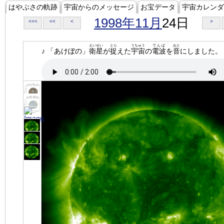
はやぶさの軌跡
宇宙からのメッセージ
お宝データ
宇宙カレンダ
1998年11月
24日
<<<
<<
<
>
えいせい
とら
うちゅう
でんぱ
おと
♪ 「あけぼの」
衛星
が
捉
えた
宇宙
の
電波
を
音
にしました。