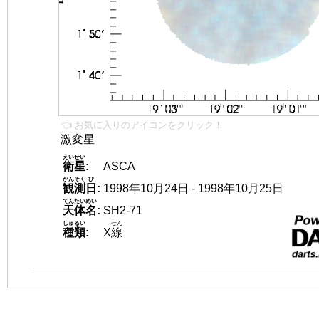
👈 お気に入りのアイコンをクリック！
激変星
えいせい
衛星
:
ASCA
かんそく
び
観測
日
:
1998年10月24日 - 1998年10月25日
てんたいめい
天体名
:
SH2-71
しゅるい
せん
種類
:
X
線