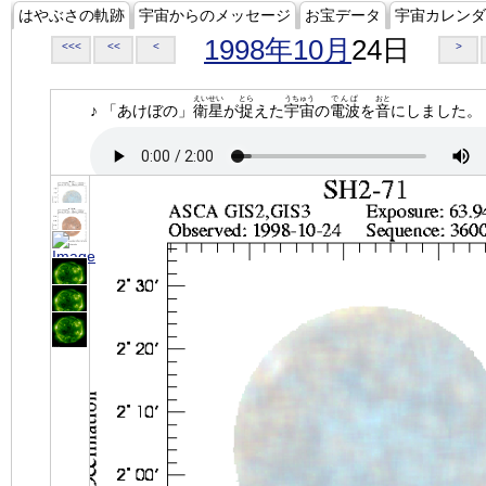
はやぶさの軌跡
宇宙からのメッセージ
お宝データ
宇宙カレンダ
1998年10月
24日
<<<
<<
<
>
えいせい
とら
うちゅう
でんぱ
おと
♪ 「あけぼの」
衛星
が
捉
えた
宇宙
の
電波
を
音
にしました。