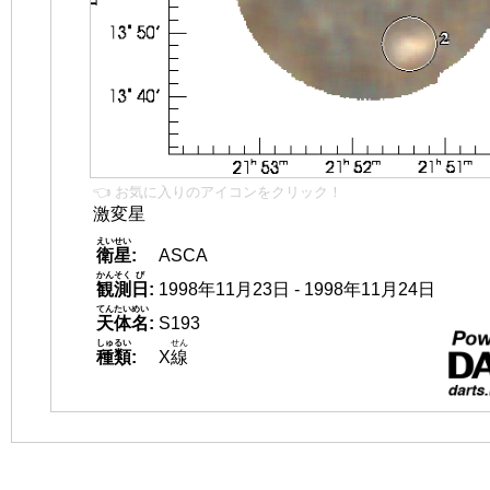
👈 お気に入りのアイコンをクリック！
激変星
えいせい
衛星
:
ASCA
かんそく
び
観測
日
:
1998年11月23日 - 1998年11月24日
てんたいめい
天体名
:
S193
しゅるい
せん
種類
:
X
線