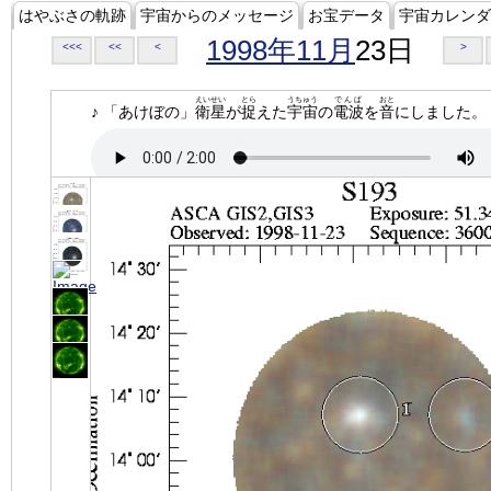
はやぶさの軌跡
宇宙からのメッセージ
お宝データ
宇宙カレンダ
1998年11月
23日
<<<
<<
<
>
えいせい
とら
うちゅう
でんぱ
おと
♪ 「あけぼの」
衛星
が
捉
えた
宇宙
の
電波
を
音
にしました。