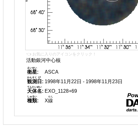
👈 お気に入りのアイコンをクリック！
活動銀河中心核
えいせい
衛星
:
ASCA
かんそく
び
観測
日
:
1998年11月22日 - 1998年11月23日
てんたいめい
天体名
:
EXO_1128+69
しゅるい
せん
種類
:
X
線