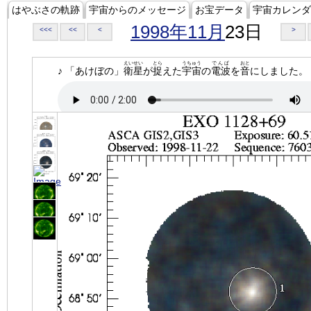
はやぶさの軌跡
宇宙からのメッセージ
お宝データ
宇宙カレンダ
1998年11月
23日
<<<
<<
<
>
えいせい
とら
うちゅう
でんぱ
おと
♪ 「あけぼの」
衛星
が
捉
えた
宇宙
の
電波
を
音
にしました。