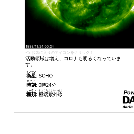
👈 お気に入りのアイコンをクリック！
活動領域は増え、コロナも明るくなっていま
す。
えいせい
衛星
:
SOHO
じこく
時刻
:
0時24分
しゅるい
きょくたんしがいせん
種類
:
極端紫外線