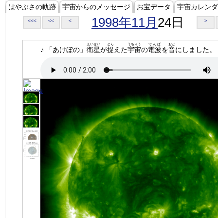
はやぶさの軌跡
宇宙からのメッセージ
お宝データ
宇宙カレンダ
1998年11月
24日
<<<
<<
<
>
えいせい
とら
うちゅう
でんぱ
おと
♪ 「あけぼの」
衛星
が
捉
えた
宇宙
の
電波
を
音
にしました。