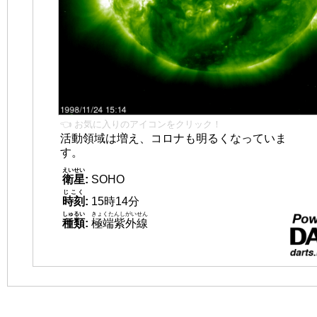
👈 お気に入りのアイコンをクリック！
活動領域は増え、コロナも明るくなっていま
す。
えいせい
衛星
:
SOHO
じこく
時刻
:
15時14分
しゅるい
きょくたんしがいせん
種類
:
極端紫外線