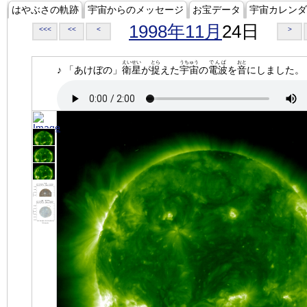
はやぶさの軌跡
宇宙からのメッセージ
お宝データ
宇宙カレンダ
1998年11月
24日
<<<
<<
<
>
えいせい
とら
うちゅう
でんぱ
おと
♪ 「あけぼの」
衛星
が
捉
えた
宇宙
の
電波
を
音
にしました。