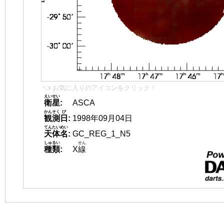
👈 お気に入りのアイコンをクリック！
えいせい
衛星
:
ASCA
かんそく
び
観測
日
:
1998年09月04日
てんたいめい
天体名
:
GC_REG_1_N5
しゅるい
せん
種類
:
X
線