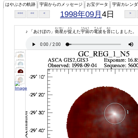
はやぶさの軌跡
宇宙からのメッセージ
お宝データ
宇宙カレンダ
1998年09月
4日
<<<
<<
<
>
えいせい
とら
うちゅう
でんぱ
おと
♪ 「あけぼの」
衛星
が
捉
えた
宇宙
の
電波
を
音
にしました。