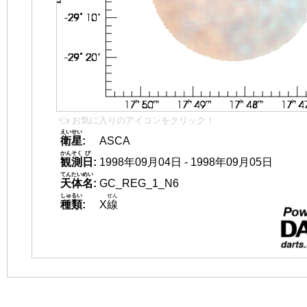
👈 お気に入りのアイコンをクリック！
えいせい
衛星
:
ASCA
かんそく
び
観測
日
:
1998年09月04日 - 1998年09月05日
てんたいめい
天体名
:
GC_REG_1_N6
しゅるい
せん
種類
:
X
線