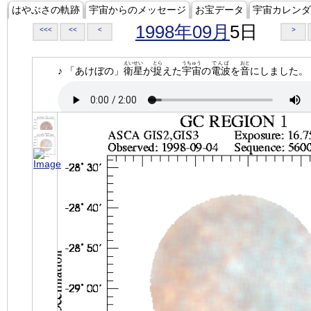
はやぶさの軌跡
宇宙からのメッセージ
お宝データ
宇宙カレンダ
1998年09月
5日
<<<
<<
<
>
えいせい
とら
うちゅう
でんぱ
おと
♪ 「あけぼの」
衛星
が
捉
えた
宇宙
の
電波
を
音
にしました。