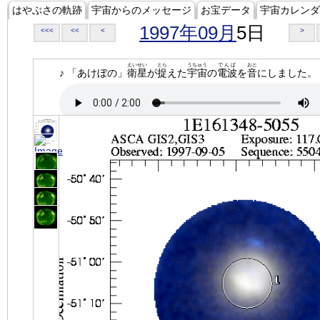
はやぶさの軌跡
宇宙からのメッセージ
お宝データ
宇宙カレンダ
1997年09月
5日
<<<
<<
<
>
えいせい
とら
うちゅう
でんぱ
おと
♪ 「あけぼの」
衛星
が
捉
えた
宇宙
の
電波
を
音
にしました。