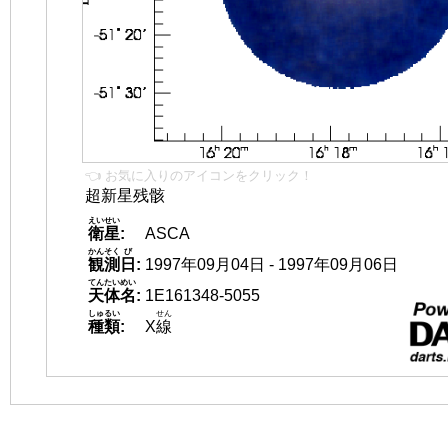
👈 お気に入りのアイコンをクリック！
超新星残骸
えいせい
衛星
:
ASCA
かんそく
び
観測
日
:
1997年09月04日 - 1997年09月06日
てんたいめい
天体名
:
1E161348-5055
しゅるい
せん
種類
:
X
線