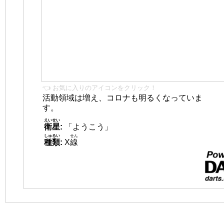
👈 お気に入りのアイコンをクリック！
活動領域は増え、コロナも明るくなっていま
す。
えいせい
衛星
:
「ようこう」
しゅるい
せん
種類
:
X
線