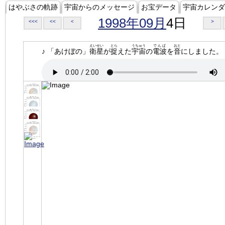
はやぶさの軌跡
宇宙からのメッセージ
お宝データ
宇宙カレンダ
1998年09月
4日
<<<
<<
<
>
えいせい
とら
うちゅう
でんぱ
おと
♪ 「あけぼの」
衛星
が
捉
えた
宇宙
の
電波
を
音
にしました。