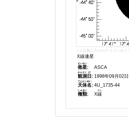
👈 お気に入りのアイコンをク
X線連星
えいせい
衛星
:
ASCA
かんそく
び
観測
日
:
1998年09月02日
てんたいめい
天体名
:
4U_1735-44
しゅるい
せん
種類
:
X
線