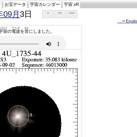
ジ
お宝データ
宇宙カレンダー
宇宙 xR
年09月
3日
>
>>
>>>
…☞Engli
うちゅう
でんぱ
おと
宇宙
の
電波
を
音
にしました。