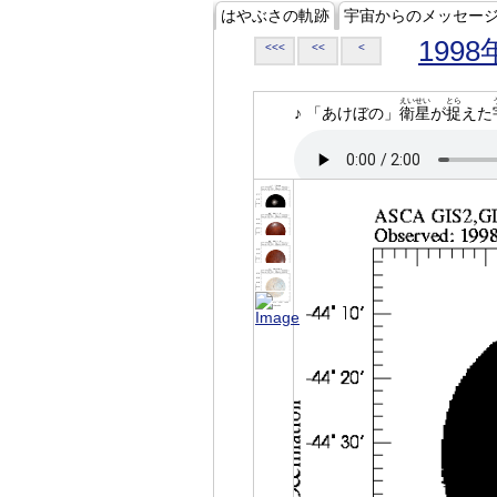
はやぶさの軌跡
宇宙からのメッセー
1998
<<<
<<
<
えいせい
とら
♪ 「あけぼの」
衛星
が
捉
えた