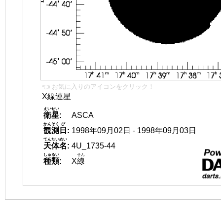
👈 お気に入りのアイコンをクリック！
X線連星
えいせい
衛星
:
ASCA
かんそく
び
観測
日
:
1998年09月02日 - 1998年09月03日
てんたいめい
天体名
:
4U_1735-44
しゅるい
せん
種類
:
X
線