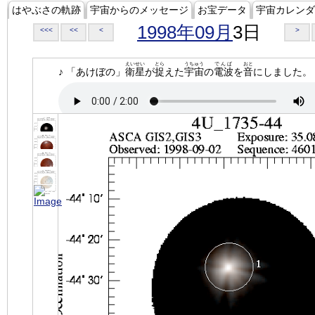
はやぶさの軌跡
宇宙からのメッセージ
お宝データ
宇宙カレンダ
1998年09月
3日
<<<
<<
<
>
えいせい
とら
うちゅう
でんぱ
おと
♪ 「あけぼの」
衛星
が
捉
えた
宇宙
の
電波
を
音
にしました。