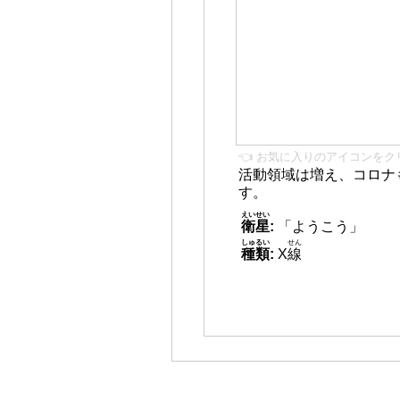
👈 お気に入りのアイコンをク
活動領域は増え、コロナ
す。
えいせい
衛星
:
「ようこう」
しゅるい
せん
種類
:
X
線