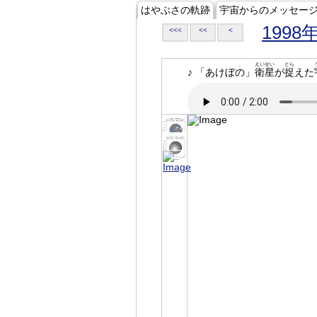
はやぶさの軌跡
宇宙からのメッセー
1998
<<<
<<
<
えいせい
とら
♪ 「あけぼの」
衛星
が
捉
えた