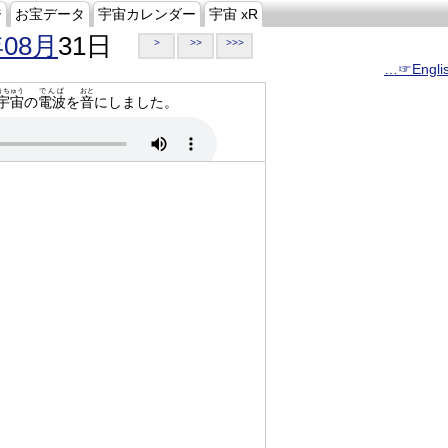
ジ
お宝データ
宇宙カレンダー
宇宙 xR
年08月
31日
>
>>
>>>
…☞Engli
うちゅう
でんぱ
おと
宇宙
の
電波
を
音
にしました。