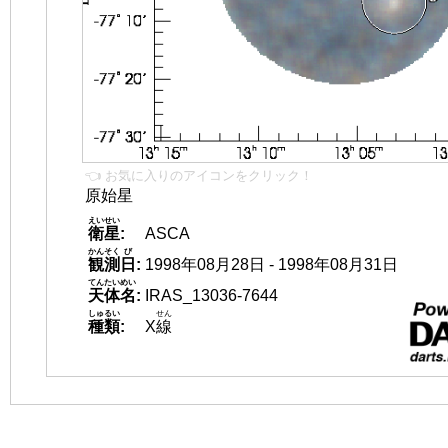
👈 お気に入りのアイコンをクリック！
原始星
えいせい
衛星
:
ASCA
かんそく
び
観測
日
:
1998年08月28日 - 1998年08月31日
てんたいめい
天体名
:
IRAS_13036-7644
しゅるい
せん
種類
:
X
線