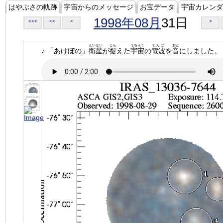
はやぶさの軌跡
宇宙からのメッセージ
お宝データ
宇宙カレンダ
1998年08月
31日
<<<
<<
<
>
えいせい
とら
うちゅう
でんぱ
おと
♪ 「あけぼの」
衛星
が
捉
えた
宇宙
の
電波
を
音
にしました。