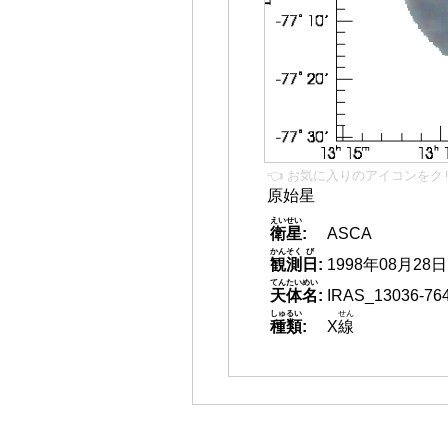
👈 お気に入りのアイコンをク
原始星
えいせい
衛星
:
ASCA
かんそく
び
観測
日
:
1998年08月28日
てんたいめい
天体名
:
IRAS_13036-76
しゅるい
せん
種類
:
X
線