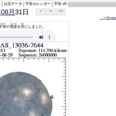
ジ
お宝データ
宇宙カレンダー
宇宙 xR
年08月
31日
>
>>
>>>
…☞Engli
うちゅう
でんぱ
おと
宇宙
の
電波
を
音
にしました。