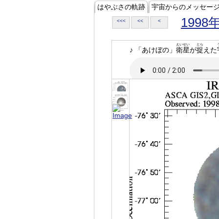
はやぶさの軌跡
宇宙からのメッセー
1998
<<<
<<
<
えいせい
とら
♪ 「あけぼの」
衛星
が
捉
えた