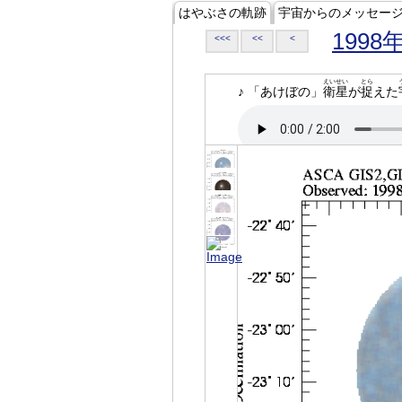
はやぶさの軌跡
宇宙からのメッセー
1998
<<<
<<
<
えいせい
とら
♪ 「あけぼの」
衛星
が
捉
えた