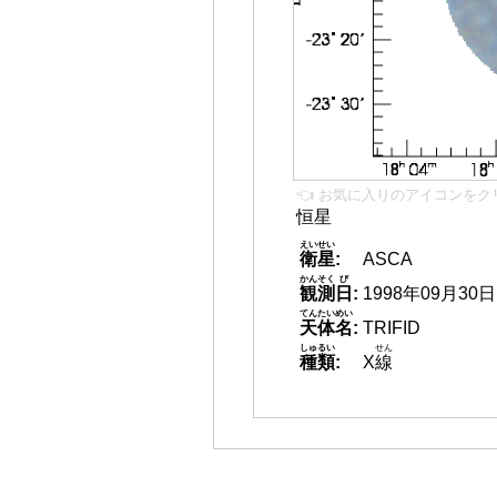
👈 お気に入りのアイコンをク
恒星
えいせい
衛星
:
ASCA
かんそく
び
観測
日
:
1998年09月30日
てんたいめい
天体名
:
TRIFID
しゅるい
せん
種類
:
X
線