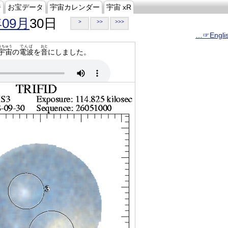
ジ
お宝データ
宇宙カレンダー
宇宙 xR
年09月
30日
>
>>
>>>
…☞Engli
うちゅう
でんぱ
おと
宇宙
の
電波
を
音
にしました。